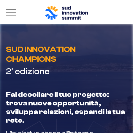
SUD INNOVATION
CHAMPIONS
2° edizione
Fai decollare il tuo progetto:
trova nuove opportunità,
sviluppa relazioni, espandi la tua
rete.