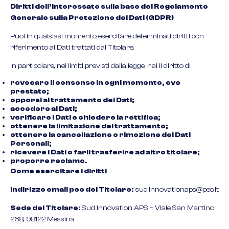
Diritti dell’interessato sulla base del Regolamento
Generale sulla Protezione dei Dati (GDPR)
Puoi in qualsiasi momento esercitare determinati diritti con
riferimento ai Dati trattati dal Titolare.
In particolare, nei limiti previsti dalla legge, hai il diritto di:
revocare il consenso in ogni momento, ove
prestato;
opporsi al trattamento dei Dati;
accedere ai Dati;
verificare i Dati e chiedere la rettifica;
ottenere la limitazione del trattamento;
ottenere la cancellazione o rimozione dei Dati
Personali;
ricevere i Dati o farli trasferire ad altro titolare;
proporre reclamo.
Come esercitare i diritti
Indirizzo email pec del Titolare:
sud.innovationaps@pec.it
Sede del Titolare:
Sud Innovation APS – Viale San Martino
268, 98122 Messina