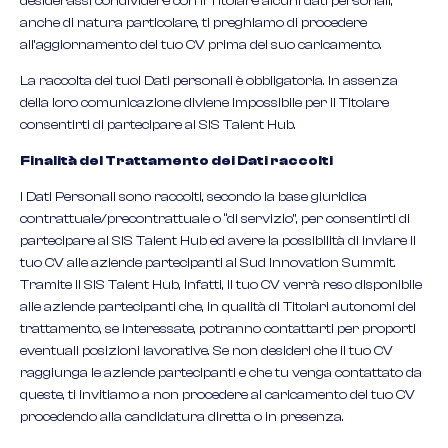
desiderassi condividere con il Titolare alcuni dati personali,
anche di natura particolare, ti preghiamo di procedere
all’aggiornamento del tuo CV prima del suo caricamento.
La raccolta dei tuoi Dati personali è obbligatoria. In assenza
della loro comunicazione diviene impossibile per il Titolare
consentirti di partecipare al SIS Talent Hub.
Finalità del Trattamento dei Dati raccolti
I Dati Personali sono raccolti, secondo la base giuridica
contrattuale/precontrattuale o “di servizio”, per consentirti di
partecipare al SIS Talent Hub ed avere la possibilità di inviare il
tuo CV alle aziende partecipanti al Sud Innovation Summit.
Tramite il SIS Talent Hub, infatti, il tuo CV verrà reso disponibile
alle aziende partecipanti che, in qualità di Titolari autonomi del
trattamento, se interessate, potranno contattarti per proporti
eventuali posizioni lavorative. Se non desideri che il tuo CV
raggiunga le aziende partecipanti e che tu venga contattato da
queste, ti invitiamo a non procedere al caricamento del tuo CV
procedendo alla candidatura diretta o in presenza.