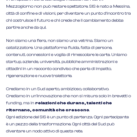
Mezzogiorno non può restare spettatore. SIS è nato a Messina,
città di confine e di visioni, per diventare un punto d’incontro tra
chi costruisce il futuro e chi crede che il cambiamento debba
partire anche da qui.
Non siamo una fiera, non siamo una vetrina. Siamo un
catalizzatore. Una piattaforma fluida, fatta di persone,
contenuti, connessioni e voglia di rimescolare le carte. Uniamo
startup, aziende, università, pubbliche amministrazioni e
cittadini in un racconto condiviso che parla di impatto,
rigenerazione e nuove traiettorie.
Crediamo in un Sud aperto, ambizioso, collaborativo.
Crediamo in un’innovazione che non si misura solo in brevetti o
funding, ma in
relazioni che durano, talenti che
ritornano, comunità che crescono
.
Ogni edizione del SIS è un punto di partenza. Ogni partecipante
è un pezzo della trasformazione. Ogni città del Sud può
diventare un nodo attivo di questa rete.