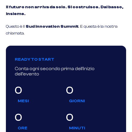
Il futuro non arriva da solo. Si costruisce. Dal basso,
insieme.
Questo è il
Sud Innovation Summit
. E questa è la nostra
chiamata.
READY TO START
Conta ogni secondo prima dell’inizio
dell'evento
0
0
MESI
GIORNI
0
0
ORE
MINUTI