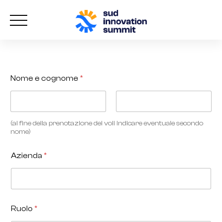
*
Nome e cognome
*
p
e
r
*
Nome
Cognome
l
(al fine della prenotazione dei voli indicare eventuale secondo
o
nome)
g
o
Azienda
*
Ruolo
*