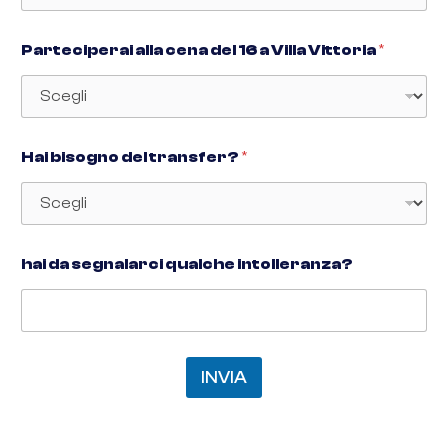
Parteciperai alla cena del 16 a Villa Vittoria
*
Hai bisogno del transfer?
*
hai da segnalarci qualche intolleranza?
INVIA