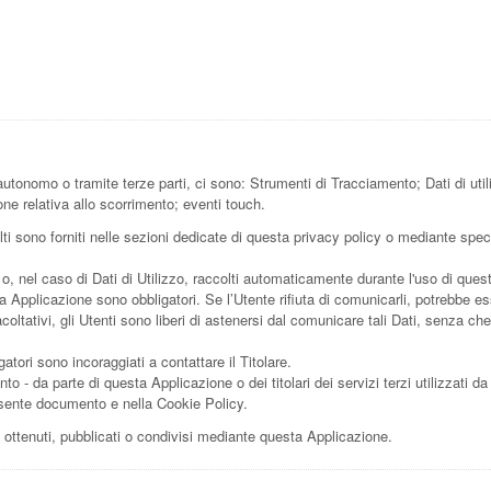
utonomo o tramite terze parti, ci sono: Strumenti di Tracciamento; Dati di util
ne relativa allo scorrimento; eventi touch.
ti sono forniti nelle sezioni dedicate di questa privacy policy o mediante specifi
 o, nel caso di Dati di Utilizzo, raccolti automaticamente durante l'uso di ques
ta Applicazione sono obbligatori. Se l’Utente rifiuta di comunicarli, potrebbe es
coltativi, gli Utenti sono liberi di astenersi dal comunicare tali Dati, senza c
tori sono incoraggiati a contattare il Titolare.
nto - da parte di questa Applicazione o dei titolari dei servizi terzi utilizzati da
 presente documento e nella Cookie Policy.
i ottenuti, pubblicati o condivisi mediante questa Applicazione.