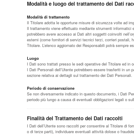
Modalità e luogo del trattamento dei Dati rac
Modalità di trattamento
Il Titolare adotta le opportune misure di sicurezza volte ad im
Il trattamento viene effettuato mediante strumenti informatici e/
potrebbero avere accesso ai Dati altri soggetti coinvolti nell
esterni (come fornitori di servizi tecnici terzi, corrieri post
Titolare. L’elenco aggiornato dei Responsabili potrà sempre ess
Luogo
I Dati sono trattati presso le sedi operative del Titolare ed in o
I Dati Personali dell’Utente potrebbero essere trasferiti in un p
sezione relativa ai dettagli sul trattamento dei Dati Personali.
Periodo di conservazione
Se non diversamente indicato in questo documento, i Dati Person
periodo più lungo a causa di eventuali obbligazioni legali o su
Finalità del Trattamento dei Dati raccolti
I Dati dell’Utente sono raccolti per consentire al Titolare di forn
o di terze parti), individuare eventuali attività dolose o fraud