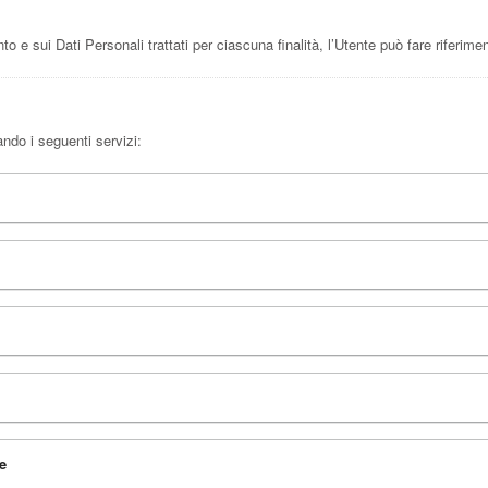
nto e sui Dati Personali trattati per ciascuna finalità, l’Utente può fare riferime
ando i seguenti servizi:
e