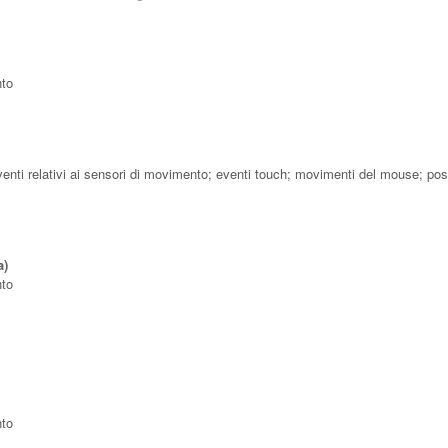
nto
 eventi relativi ai sensori di movimento; eventi touch; movimenti del mouse; pos
a)
nto
nto