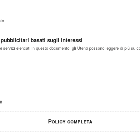
nto
ubblicitari basati sugli interessi
ei servizi elencati in questo documento, gli Utenti possono leggere di più su co
it
Policy completa