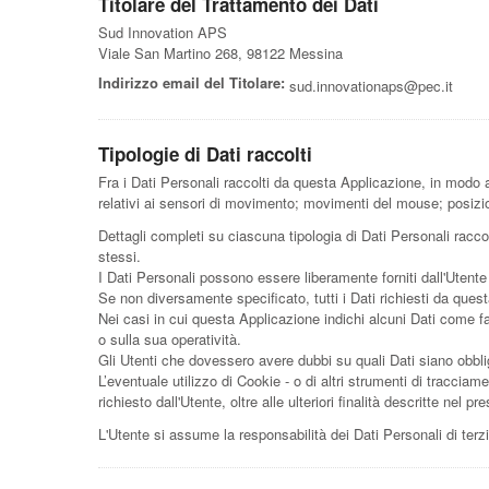
Titolare del Trattamento dei Dati
Sud Innovation APS
Viale San Martino 268, 98122 Messina
Indirizzo email del Titolare:
sud.innovationaps@pec.it
Tipologie di Dati raccolti
Fra i Dati Personali raccolti da questa Applicazione, in modo a
relativi ai sensori di movimento; movimenti del mouse; posizio
Dettagli completi su ciascuna tipologia di Dati Personali raccol
stessi.
I Dati Personali possono essere liberamente forniti dall'Utente
Se non diversamente specificato, tutti i Dati richiesti da ques
Nei casi in cui questa Applicazione indichi alcuni Dati come fa
o sulla sua operatività.
Gli Utenti che dovessero avere dubbi su quali Dati siano obbliga
L’eventuale utilizzo di Cookie - o di altri strumenti di tracciame
richiesto dall'Utente, oltre alle ulteriori finalità descritte nel
L'Utente si assume la responsabilità dei Dati Personali di terz