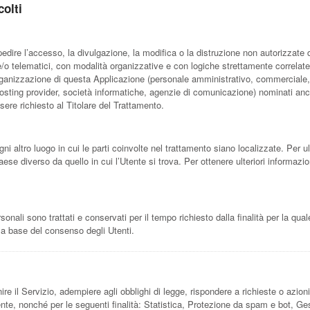
colti
pedire l’accesso, la divulgazione, la modifica o la distruzione non autorizzate 
o telematici, con modalità organizzative e con logiche strettamente correlate all
’organizzazione di questa Applicazione (personale amministrativo, commerciale,
ali, hosting provider, società informatiche, agenzie di comunicazione) nominati 
ere richiesto al Titolare del Trattamento.
gni altro luogo in cui le parti coinvolte nel trattamento siano localizzate. Per ult
aese diverso da quello in cui l’Utente si trova. Per ottenere ulteriori informazio
ali sono trattati e conservati per il tempo richiesto dalla finalità per la qua
lla base del consenso degli Utenti.
ire il Servizio, adempiere agli obblighi di legge, rispondere a richieste o azioni e
olente, nonché per le seguenti finalità: Statistica, Protezione da spam e bot, G