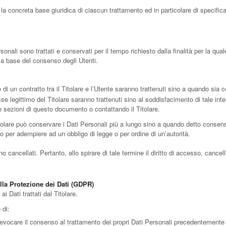
la concreta base giuridica di ciascun trattamento ed in particolare di specifica
ali sono trattati e conservati per il tempo richiesto dalla finalità per la qua
lla base del consenso degli Utenti.
e di un contratto tra il Titolare e l’Utente saranno trattenuti sino a quando sia 
eresse legittimo del Titolare saranno trattenuti sino al soddisfacimento di tale in
ive sezioni di questo documento o contattando il Titolare.
tolare può conservare i Dati Personali più a lungo sino a quando detto consens
o per adempiere ad un obbligo di legge o per ordine di un’autorità.
ancellati. Pertanto, allo spirare di tale termine il diritto di accesso, cancellazi
ulla Protezione dei Dati (GDPR)
i Dati trattati dal Titolare.
 di:
evocare il consenso al trattamento dei propri Dati Personali precedentemente