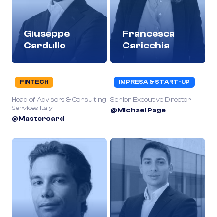
Giuseppe
Francesca
Cardullo
Caricchia
FINTECH
IMPRESA & START-UP
Head of Advisors & Consulting
Senior Executive Director
Services Italy
@Michael Page
@Mastercard