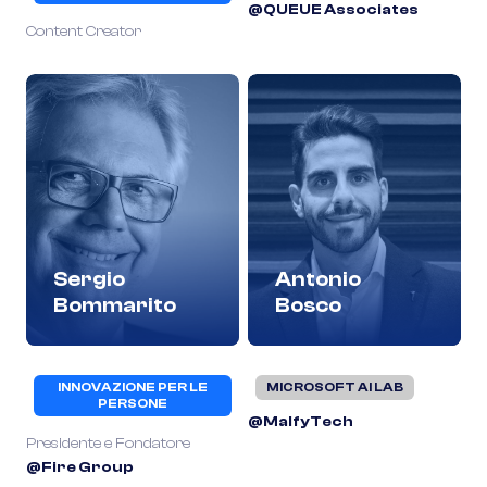
@QUEUE Associates
Content Creator
Sergio
Antonio
Bommarito
Bosco
INNOVAZIONE PER LE
MICROSOFT AI LAB
PERSONE
@MalfyTech
Presidente e Fondatore
@Fire Group