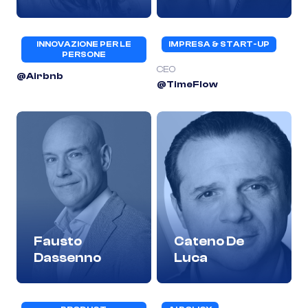
INNOVAZIONE PER LE
IMPRESA & START-UP
PERSONE
CEO
@Airbnb
@TimeFlow
Fausto
Cateno De
Dassenno
Luca