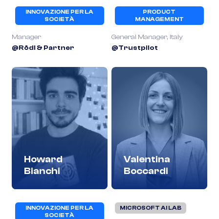
INNOVAZIONE PER LA
PRODUCT
SOCIETÀ
MANAGEMENT
Manager
General Manager, Italy
@Rödl & Partner
@Trustpilot
Howard
Valentina
Bianchi
Boccardi
INNOVAZIONE PER LA
MICROSOFT AI LAB
SOCIETÀ