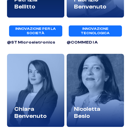
Bellitto
Benvenuto
INNOVAZIONE PER LA
INNOVAZIONE
SOCIETÀ
TECNOLOGICA
@ST Microeletronics
@COMMED I A
Chiara
Nicoletta
Benvenuto
Besio