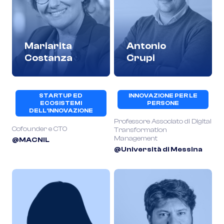
Mariarita
Antonio
Costanza
Crupi
STARTUP ED
INNOVAZIONE PER LE
ECOSISTEMI
PERSONE
DELL’INNOVAZIONE
Professore Associato di Digital
Cofounder e CTO
Transformation
Management
@MACNIL
@Università di Messina