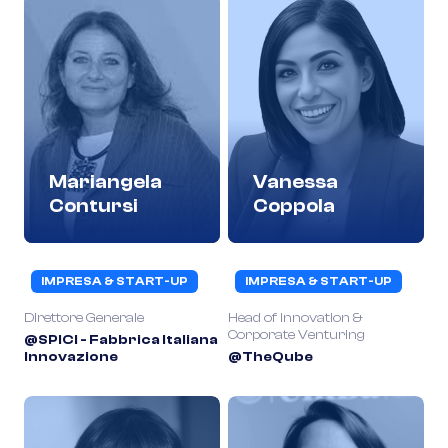
Mariangela
Vanessa
Contursi
Coppola
IMPRESA & START-UP
IMPRESA & START-UP
Direttore Generale
Head of Innovation &
Corporate Venturing
@SPICI - Fabbrica Italiana
Innovazione
@TheQube