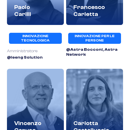
Paolo
Francesco
Carilli
Carletta
INNOVAZIONE
INNOVAZIONE PER LE
TECNOLOGICA
PERSONE
@Astra Bocconi, Astra
Amministratore
Network
@Ieeng Solution
Vincenzo
Carlotta