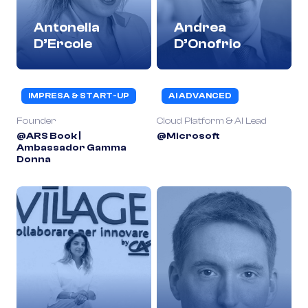
Antonella
Andrea
D’Ercole
D’Onofrio
IMPRESA & START-UP
AI ADVANCED
Founder
Cloud Platform & AI Lead
@ARS Book |
@Microsoft
Ambassador Gamma
Donna