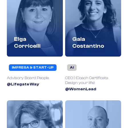
Elga
Gaia
Corricelli
Costantino
IMPRESA & START-UP
AI
Advisory Board People
CEO | (Coach Certificata
Design your life)
@Lifegate Way
@WomenLead