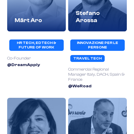
Stefano
Märt Aro
Arossa
HR TECH, EDTECH &
INNOVAZIONE PER LE
FUTURE OF WORK
PERSONE
Co-Founder
TRAVEL TECH
@DreamApply
Commercial Regional
Manager Italy, DACH, Spain &
France
@WeRoad