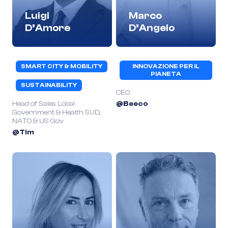
Luigi
Marco
D’Amore
D’Angelo
SMART CITY & MOBILITY
INNOVAZIONE PER IL
PIANETA
SUSTAINABILITY
CEO
Head of Sales Local
@Beeco
Government & Health SUD,
NATO & US Gov
@Tim