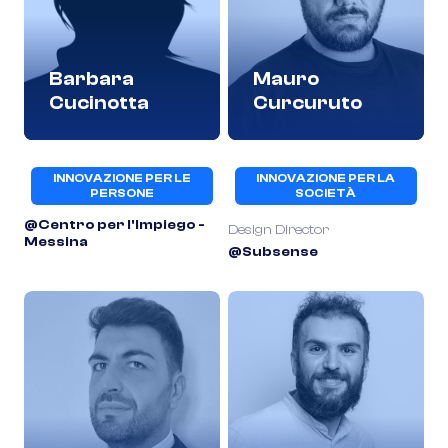
Barbara
Mauro
Cucinotta
Curcuruto
INNOVAZIONE PER LE
INNOVAZIONE PER LA
PERSONE
SOCIETÀ
@Centro per l'Impiego -
Design Director
Messina
@Subsense