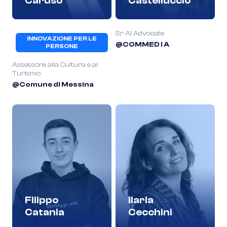
Caruso
Castelluccio
Sr AI Advocate
INNOVAZIONE PER LE
@COMMED I A
PERSONE
Assessore alla Cultura e al
Turismo
@Comune di Messina
Filippo
Ilaria
Catania
Cecchini