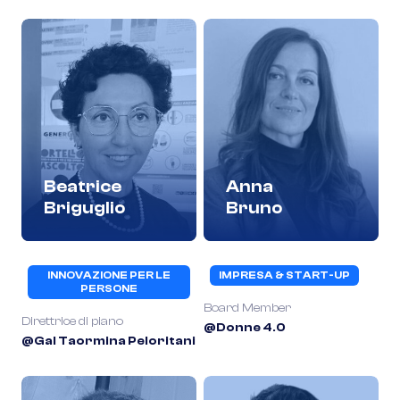
Beatrice
Anna
Briguglio
Bruno
INNOVAZIONE PER LE
IMPRESA & START-UP
PERSONE
Board Member
Direttrice di piano
@Donne 4.0
@Gal Taormina Peloritani