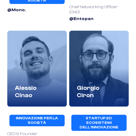
SOCIETÀ
Chief Networking Officer
@Mono.
(CNO)
@Entopan
Alessio
Giorgio
Cinao
Ciron
INNOVAZIONE PER LA
STARTUP ED
SOCIETÀ
ECOSISTEMI
DELL’INNOVAZIONE
CEO & Founder