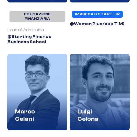
EDUCAZIONE
IMPRESA & START-UP
FINANZIARIA
@Women Plus (app TIM)
Head of Admission
@Starting Finance
Business School
Marco
Luigi
Celani
Celona