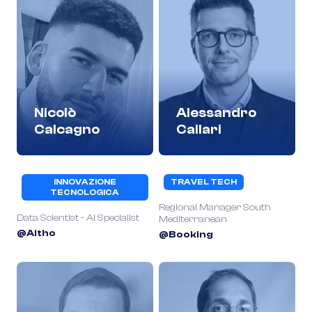
Nicolò
Alessandro
Calcagno
Callari
INNOVAZIONE
TRAVEL TECH
TECNOLOGICA
Regional Manager South
Data Scientist - AI Specialist
Mediterranean
@Aitho
@Booking