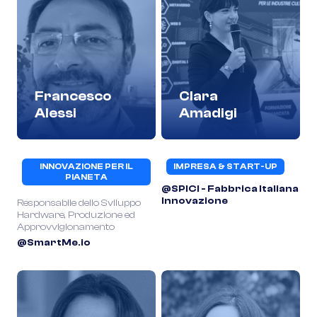
Francesco
Clara
Alessi
Amadigi
INNOVAZIONE PER IL
IMPRESA & START-UP
PIANETA
@SPICI - Fabbrica Italiana
Innovazione
Responsabile dello Sviluppo
Hardware, Produzione ed
Approvvigionamento
@SmartMe.io