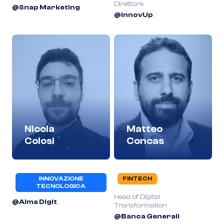
Direttore
@Snap Marketing
@InnovUp
Nicola
Matteo
Colosi
Concas
INNOVAZIONE
FINTECH
TECNOLOGICA
Head of Digital
@Alma Digit
Transformation
@Banca Generali