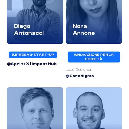
Diego
Nora
Antonacci
Arnone
IMPRESA & START-UP
INNOVAZIONE PER LA
SOCIETÀ
@Sprint X | Impact Hub
Lead Designer
@Paradigma