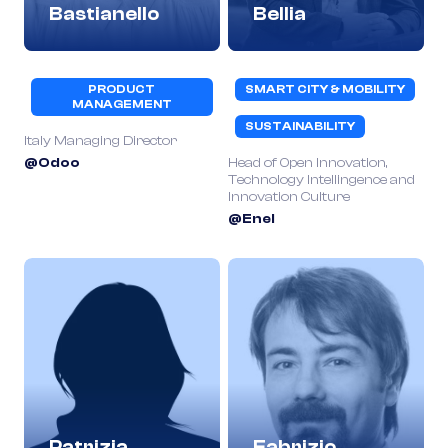
Bastianello
Bellia
PRODUCT
SMART CITY & MOBILITY
MANAGEMENT
SUSTAINABILITY
Italy Managing Director
@Odoo
Head of Open Innovation,
Technology Intellingence and
Innovation Culture
@Enel
Patrizia
Fabrizio