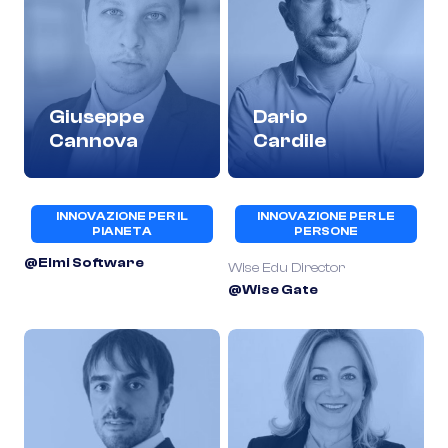
Giuseppe
Dario
Cannova
Cardile
INNOVAZIONE PER IL
INNOVAZIONE PER LE
PIANETA
PERSONE
@Elmi Software
Wise Edu Director
@Wise Gate