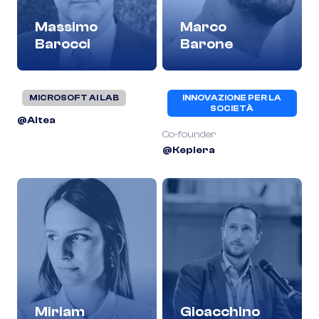
Massimo
Marco
Barocci
Barone
MICROSOFT AI LAB
INNOVAZIONE PER LA
SOCIETÀ
@Altea
Co-founder
@Keplera
Miriam
Gioacchino