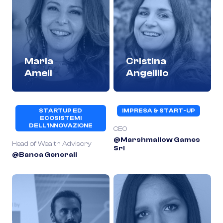
Maria
Cristina
Ameli
Angelillo
STARTUP ED
IMPRESA & START-UP
ECOSISTEMI
DELL’INNOVAZIONE
CEO
@Marshmallow Games
Head of Wealth Advisory
Srl
@Banca Generali