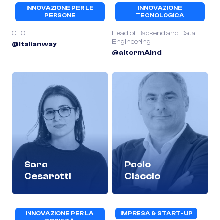
INNOVAZIONE PER LE
INNOVAZIONE
PERSONE
TECNOLOGICA
CEO
Head of Backend and Data
Engineering
@Italianway
@altermAInd
Sara
Paolo
Cesarotti
Ciaccio
INNOVAZIONE PER LA
IMPRESA & START-UP