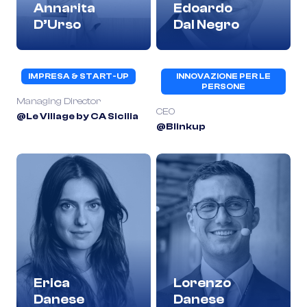
Annarita
Edoardo
D’Urso
Dal Negro
IMPRESA & START-UP
INNOVAZIONE PER LE
PERSONE
Managing Director
CEO
@Le Village by CA Sicilia
@Blinkup
Erica
Lorenzo
Danese
Danese